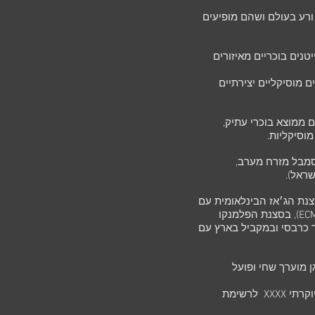
ורע בעולם ושהם מופיעים
יטנים בוכריים מאיזורים
 מוסיקליים יצירתיים
 ממוצא בוכרי עתיק,
מוסיקליות.
סמבל מזרח מערב,
ראל).
צנת הג׳אז הבינלאומית עם
אמנים כצ׳יהירו יממוטו (יפן) וז׳ן לואי מטנייה (ECM), בסצנת הפלמנקו
ר כרבסי ובמקביל בארץ עם
גן מוערך שחי ופועל
לאחרונה נבחר אלבומו ע"י המגזין הניו יורקי היוקרתי XXXX לרשימת