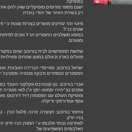
במוסיקה.
ישנם מספר מודוסים מוסיקליים שאין להם אח 
רק בשירת הזוהר של יהודי בוכרה.
פיוטי זהר עתיקים מושרים בצורות שונות ע"י פי
שונים כנ"ל.
במופע משולבים החומרים הנ"ל וזוכים לפיתוחים
ומגוונים.
שלושת המוסיקאים לבית בורוכוב שהם במקורם
פועלים בארץ ובעולם במגוון שטחים ופעילויות 
ישראל בורוכוב: ממייסדי הברירה הטבעית, אנ
המזמורים הנסתרים ודבקה פנטזיה (פסטיבל יש
אברי בורוכוב: נגן קונטרבס אקלקטי העובד בס
ומוסיקת העולם עם הפסנתרן דויד דורנטס, מו
אסף אמדורסקי ודיקלה.
איתמר בורוכוב: חצוצרה, זורנה, פלוגל הורן – נ
בניו-יורק.
האלבומים המשפיעים של