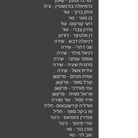
יוסי ברונפמן - קאנון
כרמיאלה בורנשטיין - צ'לו
איתן ברוך - עוד
בן נאווי - נאי
רועי קורקוס- עוּד
מירון צברי - עוּד
רן אלטיצר - דודוק
דניאלה דבש - שירה
שני דהרי - שירה
דניאל מילר - שירה
אסתר ענתבי - שירה
מרגנית שעיה - שירה
עידית אשל - שירה
עמית מנחם - פרקשן
קורל סופר - פרקשן
עוזי מורדכי - פרקשן
אריאל סמית - פרקשן
אייר סמל - עוד ושירה
אודליה קירשנבאום- חליל
פז ביקל סופר - חליל
סנדרין נחמיאס - כינור
עזרי פינקר - כינור
מורן כנר - נאי
יוגב לוי - נאי