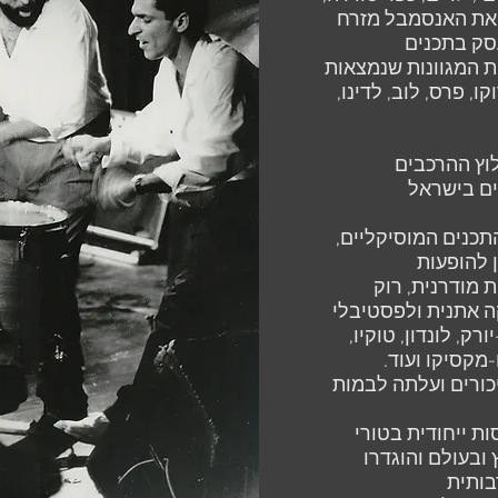
ב את האנסמבל מזרח
סק בתכנים
ת המגוונות שנמצאות
ו, פרס, לוב, לדינו,
וץ ההרכבים
ים בישראל
התכנים המוסיקליים,
 להופעות
מודרנית, רוק
ה אתנית ולפסטיבלי
רק, לונדון, טוקיו,
ו-מקסיקו ועוד.
יכורים ועלתה לבמות
ת ייחודית בטורי
ובעולם והוגדרו
בותית