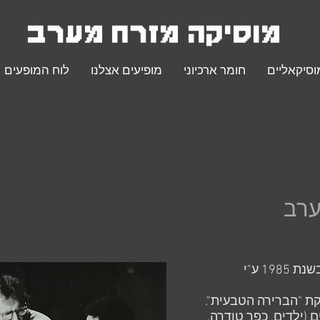
מוסיקה מזרח מערב
.
וסיקאליים
חומר ארכיוני
מופיעים אצלנו
לוח המופעים
ערב
האנסמבל מזרח-מערב נוסד בשנת 1985 ע"י
קת "הברירה הטבעית".
 (ילדים, כפר טודרה,