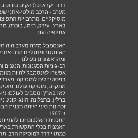
דרור יקרא וכו') הקים בורוכו
מערב - הרכב מולטי-אתני שע
מוסיקליים מתרבויות התפוצו
בארץ : עירק, תימן, בוכרה, מרוק
אתיופיה ועוד
האנסמבל מזרח מערב היה חל
האינסטרומנטליים הרב-אתני
ומהראשונים בעולם.
רב-גוניות הסגנונות, הנגנים ו
אפשרו לאנסמבל להיות מוזמן
בפסטיבלים למוסיקה מערבית 
מתקדם, מוסיקת עולם, מוסיק
ג'אז בארץ ומסביב לעולם: ניו-יו
ברלין, ברצלונה, הונג-קונג, ני
זכרונות סיני הייתה תכנית הב
ב 1987
התכנית והאלבום זכו להתייחסו
האמנות בכלי התקשורת בארץ 
כמתווי דרך למוסיקה הרב-תר